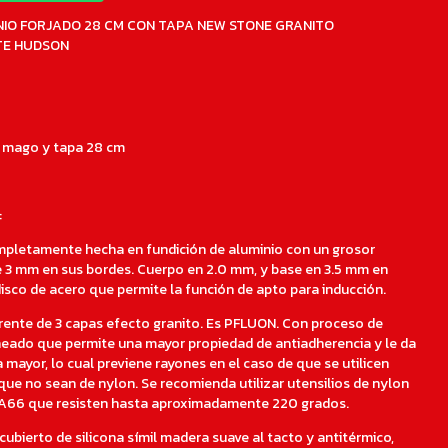
NIO FORJADO 28 CM CON TAPA NEW STONE GRANITO
TE HUDSON
 mago y tapa 28 cm
:
pletamente hecha en fundición de aluminio con un grosor
3 mm en sus bordes. Cuerpo en 2.0 mm, y base en 3.5 mm en
isco de acero que permite la función de apto para inducción.
ente de 3 capas efecto granito. Es PFLUON. Con proceso de
eado que permite una mayor propiedad de antiadherencia y le da
 mayor, lo cual previene rayones en el caso de que se utilicen
 que no sean de nylon. Se recomienda utilizar utensilios de nylon
66 que resisten hasta aproximadamente 220 grados.
ubierto de silicona símil madera suave al tacto y antitérmico,