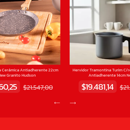
 Cerámica Antiadherente 22cm
Hervidor Tramontina Turim C/r
New Granito Hudson
Antiadherente 14cm N
160,25
$19.481,14
$21.547,00
$21