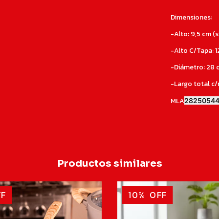
Dimensiones:
-Alto: 9,5 cm (s
-Alto C/Tapa: 1
-Diámetro: 28 
-Largo total c/
MLA
2825054
Productos similares
FF
10
%
OFF