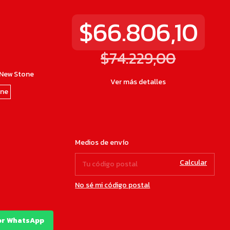
$66.806,10
$74.229,00
 New Stone
Ver más detalles
one
Cambiar
Entregas para el CP:
Medios de envío
CP
Calcular
No sé mi código postal
or WhatsApp