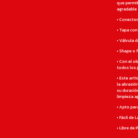
que permit
agradable 
•
Conector 
•
Tapa con 
•
Válvula d
•
Shape o f
•
Con el obj
todos los 
•
Este artíc
la abrasió
su duració
limpieza a
•
Apto para 
•
Fácil de L
•
Libre de 