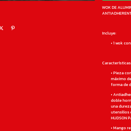
WOK DE ALUMI
ANTIADHEREN
Incluye:
•
1 wok con
Características
•
Pieza com
máximo de 
forma de d
•
Antiadher
doble horn
una dureza
utensilios
HUDSON PA
•
Mango rec