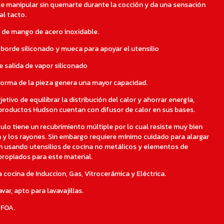
e manipular sin quemarte durante la cocción y da una sensación
al tacto.
de mango de acero inoxidable.
borde siliconado y mueca para apoyar el utensilio
e salida de vapor siliconado
orma de la pieza genera una mayor capacidad.
etivo de equilibrar la distribución del calor y ahorrar energía,
productos Hudson cuentan con difusor de calor en sus bases.
ulo tiene un recubrimiento múltiple por lo cual resiste muy bien
n y los rayones. Sin embargo requiere mínimo cuidado para alargar
n usando utensilios de cocina no metálicos y elementos de
propiados para este material.
cocina de Induccion, Gas, Vitrocerámica y Eléctrica.
avar, apto para lavavajillas.
PFOA.