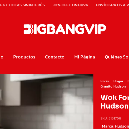
INTERÉS
30% OFF CON BBVA
ENVÍO GRATIS A PARTIR DE $ 100
io
Productos
Contacto
Mi Página
Quiénes S
Inicio
.
Hogar
.
Granito Hudson
Wok Fo
Hudson
SKU:
3151756
Marca:
Hudson