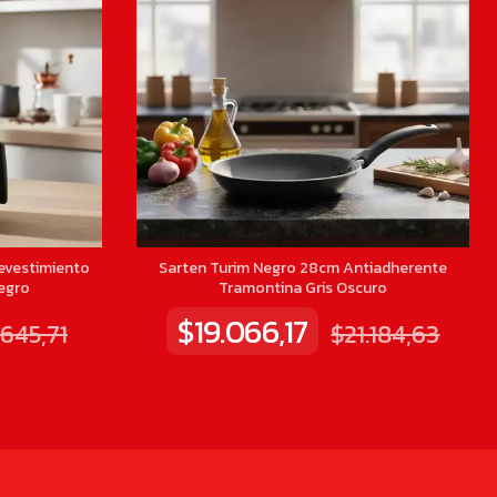
evestimiento
Sarten Turim Negro 28cm Antiadherente
egro
Tramontina Gris Oscuro
$19.066,17
.645,71
$21.184,63