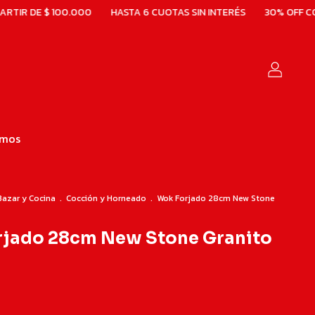
.000
HASTA 6 CUOTAS SIN INTERÉS
30% OFF CON BBVA
ENVÍ
omos
Bazar y Cocina
.
Cocción y Horneado
.
Wok Forjado 28cm New Stone
rjado 28cm New Stone Granito