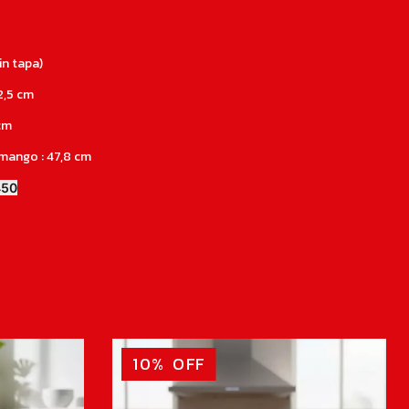
in tapa)
2,5 cm
cm
mango : 47,8 cm
450
10
%
OFF