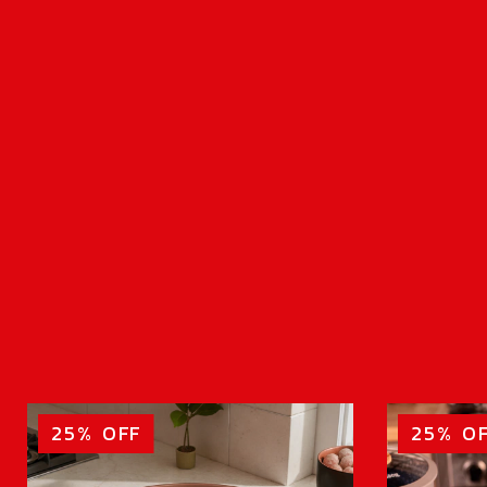
25
%
OFF
25
%
O