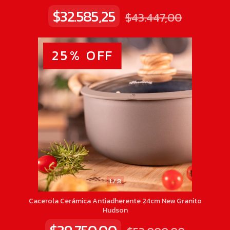
$32.585,25
$43.447,00
25
%
OFF
1
/
8
Cacerola Cerámica Antiadherente 24cm New Granito
Hudson