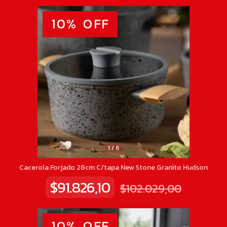
10
%
OFF
1
/
6
Cacerola Forjado 28cm C/tapa New Stone Granito Hudson
$91.826,10
$102.029,00
10
%
OFF