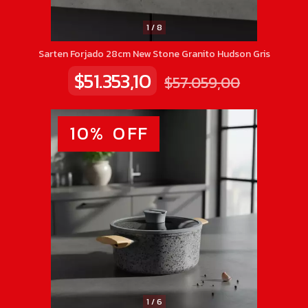
1
/
8
Sarten Forjado 28cm New Stone Granito Hudson Gris
$51.353,10
$57.059,00
10
%
OFF
1
/
6