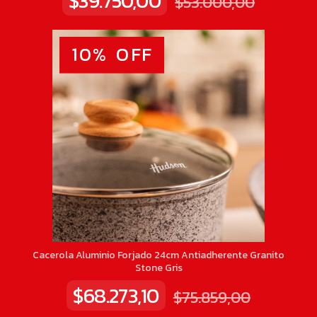
$39.750,00
$53.000,00
10
%
OFF
Cacerola Aluminio Forjado 24cm Antiadherente Granito
Stone Gris
$68.273,10
$75.859,00