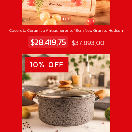
1
/
7
Cacerola Cerámica Antiadherente 18cm New Granito Hudson
$28.419,75
$37.893,00
10
%
OFF