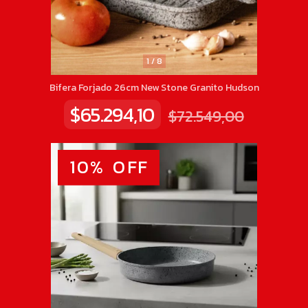
1
/
8
Bifera Forjado 26cm New Stone Granito Hudson
$65.294,10
$72.549,00
10
%
OFF