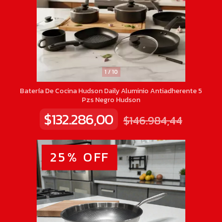
1
/
10
Batería De Cocina Hudson Daily Aluminio Antiadherente 5
Pzs Negro Hudson
$132.286,00
$146.984,44
25
%
OFF