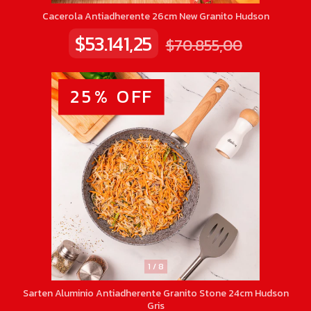
Cacerola Antiadherente 26cm New Granito Hudson
$53.141,25
$70.855,00
25
%
OFF
1
/
8
Sarten Aluminio Antiadherente Granito Stone 24cm Hudson
Gris