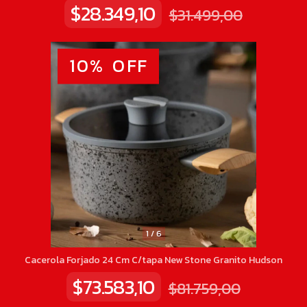
$28.349,10
$31.499,00
10
%
OFF
1
/
6
Cacerola Forjado 24 Cm C/tapa New Stone Granito Hudson
$73.583,10
$81.759,00