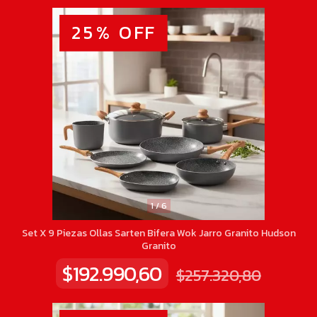
1
/
6
25
%
OFF
1
/
6
Set X 9 Piezas Ollas Sarten Bifera Wok Jarro Granito Hudson
Granito
$192.990,60
$257.320,80