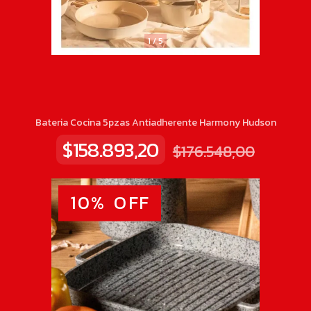
1
/
5
Bateria Cocina 5pzas Antiadherente Harmony Hudson
$158.893,20
$176.548,00
10
%
OFF