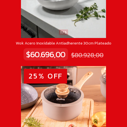
1
/
5
Wok Acero Inoxidable Antiadherente 30cm Plateado
$60.696,00
$80.928,00
25
%
OFF