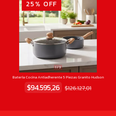
25
%
OFF
1
/
3
Batería Cocina Antiadherente 5 Piezas Granito Hudson
$94.595,26
$126.127,01