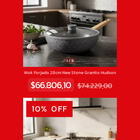
1
/
9
Wok Forjado 28cm New Stone Granito Hudson
$66.806,10
$74.229,00
10
%
OFF