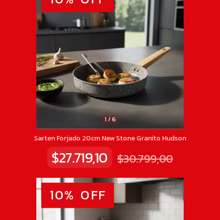
1
/
6
Sarten Forjado 20cm New Stone Granito Hudson
$27.719,10
$30.799,00
10
%
OFF