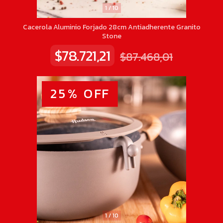
1
/
10
Cacerola Aluminio Forjado 28cm Antiadherente Granito
Stone
$78.721,21
$87.468,01
25
%
OFF
1
/
10